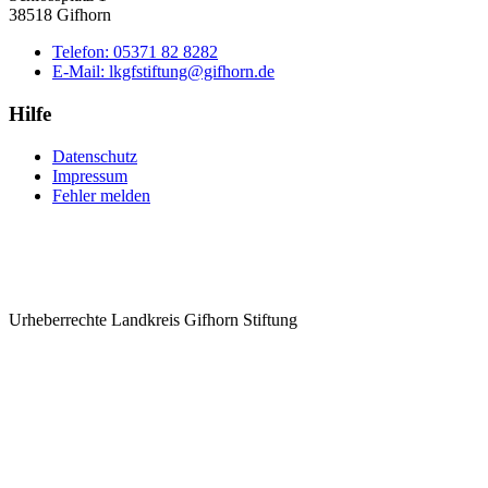
38518 Gifhorn
Telefon:
05371 82 8282
E-Mail:
lkgfstiftung@gifhorn.de
Hilfe
Datenschutz
Impressum
Fehler melden
Urheberrechte Landkreis Gifhorn Stiftung